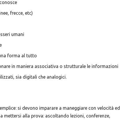
raconosce
inee, frecce, etc)
esseri umani
e
una forma al tutto
nare in maniera associativa o strutturale le informazioni
izzati, sia digitali che analogici.
semplice: si devono imparare a maneggiare con velocità ed
na mettersi alla prova: ascoltando lezioni, conferenze,