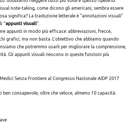
 dobbiamo rileggere tutto più volte e spesso ripeterlo.
visual note-taking, come dicono gli americani, sembra essere
osa significa? La traduzione letterale è “annotazioni visuali”
i “
appunti visuali
“.
e appunti in modo più efficace: abbreviazioni, frecce,
ucchi grafici, ma non basta. L’obiettivo che abbiamo quando
ensiamo che potremmo usarli per migliorare la comprensione,
ità. Gli appunti visuali riescono in queste funzioni più
o ben consapevole, oltre che veloce, almeno 10 capacità:
iave