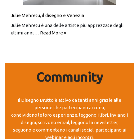
Julie Mehretu, il disegno e Venezia
Julie Mehretu è una delle artiste più apprezzate degli
ultimi anni,…
Read More »
Community
Il Disegno Brutto è attivo da tanti anni grazie alle
persone che partecipano ai corsi,
condividono le loro esperienze, leggono i libri, inviano i
disegni, scrivono email, leggono la newsletter,
seguono e commentano i canali social, partecipano ai
webinar e agli incontri.