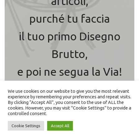
articoli,
purché tu faccia
il tuo primo Disegno
Brutto,
e poi ne segua la Via!
• •
We use cookies on our website to give you the most relevant
experience by remembering your preferences and repeat visits.
By clicking “Accept All”, you consent to the use of ALL the
cookies. However, you may visit "Cookie Settings" to provide a
controlled consent.
iscriviti alla newsletter
Cookie Settings
Accept All
Neve
| Powered by
WordPress