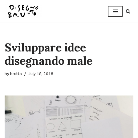
Skip
to
content
Sviluppare idee
disegnando male
by
brutto
July 18, 2018