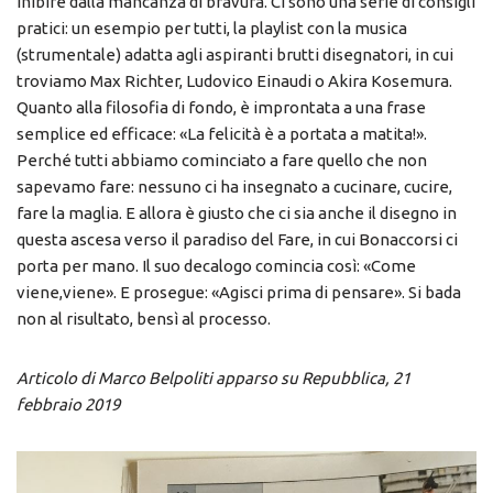
inibire dalla mancanza di bravura. Ci sono una serie di consigli
pratici: un esempio per tutti, la playlist con la musica
(strumentale) adatta agli aspiranti brutti disegnatori, in cui
troviamo Max Richter, Ludovico Einaudi o Akira Kosemura.
Quanto alla filosofia di fondo, è improntata a una frase
semplice ed efficace: «La felicità è a portata a matita!».
Perché tutti abbiamo cominciato a fare quello che non
sapevamo fare: nessuno ci ha insegnato a cucinare, cucire,
fare la maglia. E allora è giusto che ci sia anche il disegno in
questa ascesa verso il paradiso del Fare, in cui Bonaccorsi ci
porta per mano. Il suo decalogo comincia così: «Come
viene,viene». E prosegue: «Agisci prima di pensare». Si bada
non al risultato, bensì al processo.
Articolo di
Marco Belpoliti apparso su Repubblica, 21
febbraio 2019