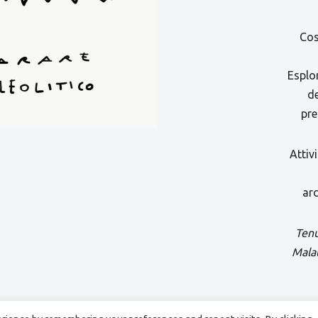
Cos
Esplo
de
pre
Attiv
arc
Tenu
Malat