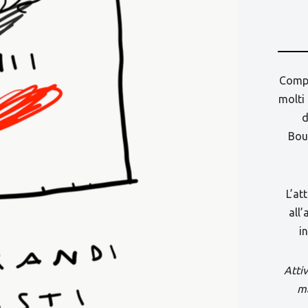
Compre
molti
d
Bou
L’at
all’
in
Attiv
ma