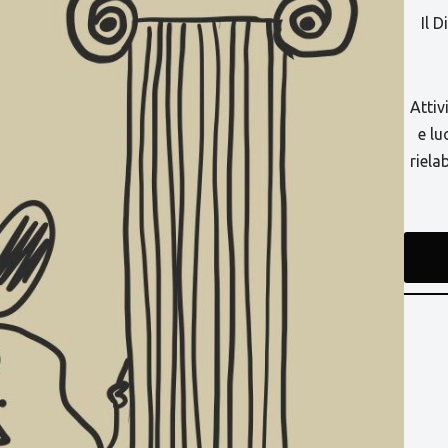
Il 
Attiv
e lu
riel