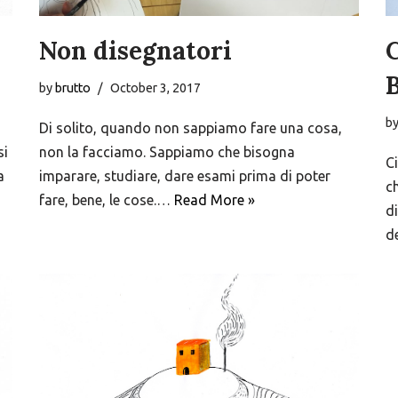
Non disegnatori
C
by
brutto
October 3, 2017
b
Di solito, quando non sappiamo fare una cosa,
si
non la facciamo. Sappiamo che bisogna
C
a
imparare, studiare, dare esami prima di poter
c
fare, bene, le cose.…
Read More »
d
d